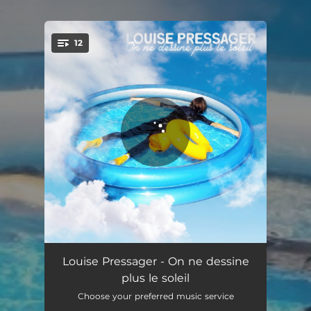
.
12
You're all set!
Machine à écrire
03:10
Louise Pressager - On ne dessine
plus le soleil
Le porte-feuilles mortes
03:15
Choose your preferred music service