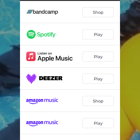
Le Monde entier
03:46
Shop
Rendez-vous manqué
04:34
Bouée crevée
05:10
Play
Je crois que j'oserais te dire je t'aime
06:00
Marjorie
03:10
Play
Chat noir chat mort
02:32
Les yeux du roi
03:54
Play
Le râle du pigeon
03:26
On ne dessine plus le soleil
02:04
Shop
La ritournelle des survivants
03:07
Play